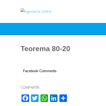
Saltar
al
contenido
Teorema 80-20
Facebook Comments
COMPARTIR
Facebook
Twitter
WhatsApp
LinkedIn
Compartir