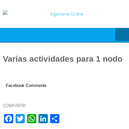
Saltar
al
contenido
Varias actividades para 1 nodo
Facebook Comments
COMPARTIR
Facebook
Twitter
WhatsApp
LinkedIn
Compartir