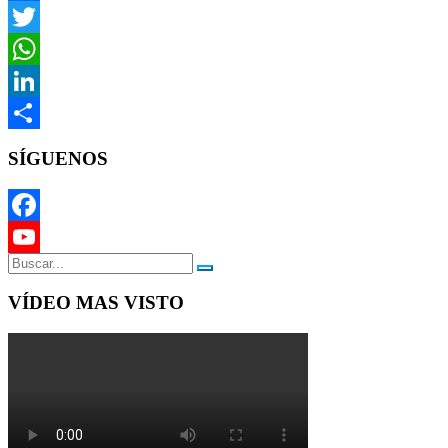
Facebook
Twitter
WhatsApp
LinkedIn
Compartir
SÍGUENOS
Facebook
YouTube
Channel
VÍDEO MAS VISTO