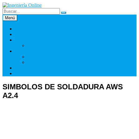
Saltar
al
contenido
Menú
Inicio
INGENIERIA ONLINE
TEMAS
INGENIERÍA INDUSTRIAL
TIENDA
TIENDA
CARRITO
CURSOS
CONTACTO
SIMBOLOS DE SOLDADURA AWS
A2.4