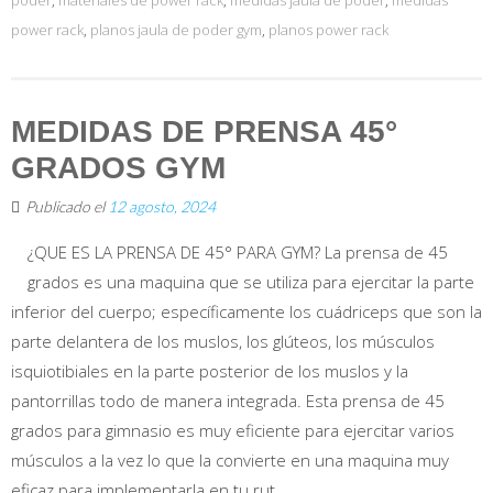
poder
,
materiales de power rack
,
medidas jaula de poder
,
medidas
power rack
,
planos jaula de poder gym
,
planos power rack
MEDIDAS DE PRENSA 45°
GRADOS GYM
Publicado el
12 agosto, 2024
¿QUE ES LA PRENSA DE 45° PARA GYM? La prensa de 45
grados es una maquina que se utiliza para ejercitar la parte
inferior del cuerpo; específicamente los cuádriceps que son la
parte delantera de los muslos, los glúteos, los músculos
isquiotibiales en la parte posterior de los muslos y la
pantorrillas todo de manera integrada. Esta prensa de 45
grados para gimnasio es muy eficiente para ejercitar varios
músculos a la vez lo que la convierte en una maquina muy
eficaz para implementarla en tu rut...