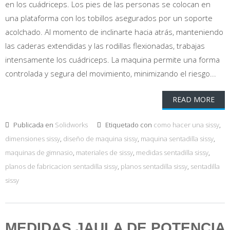
en los cuádriceps. Los pies de las personas se colocan en
una plataforma con los tobillos asegurados por un soporte
acolchado. Al momento de inclinarte hacia atrás, manteniendo
las caderas extendidas y las rodillas flexionadas, trabajas
intensamente los cuádriceps. La maquina permite una forma
controlada y segura del movimiento, minimizando el riesgo...
READ MORE
Publicada en
Solidworks
Etiquetado con
como hacer una sissy
,
dimensiones sissy
,
diseño de maquina sissy
,
maquina sentadilla sissy
,
maquinas de gimnasio
,
materiales de sissy
,
medidas sentadilla sissy
,
planos de fabricacion sentadilla sissy
,
planos sentadilla sissy
,
sentadilla
sissy
MEDIDAS JAULA DE POTENCIA