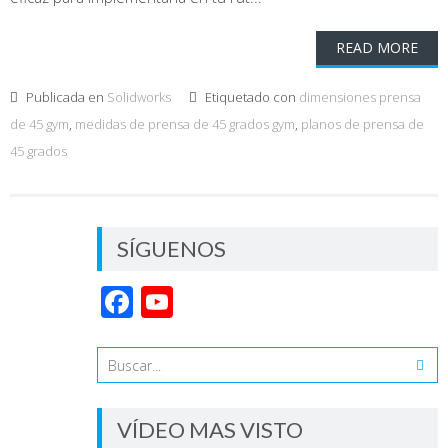
READ MORE
Publicada en
Solidworks
Etiquetado con
dimensiones prensa
de 45 gym
,
medidas de prensa de 45 grados gym
,
planos de prensa de
45 grados
SÍGUENOS
Facebook
YouTube
Channel
VÍDEO MAS VISTO